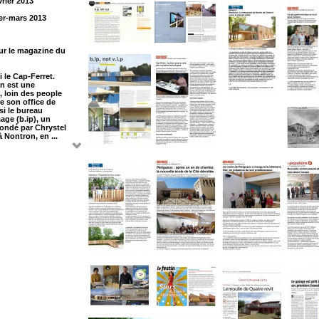
vrier 2013
ier-mars 2013
our le magazine du
i le Cap-Ferret.
n est une
e, loin des people
re son office de
si le bureau
age (b.ip), un
fondé par Chrystel
 Nontron, en ...