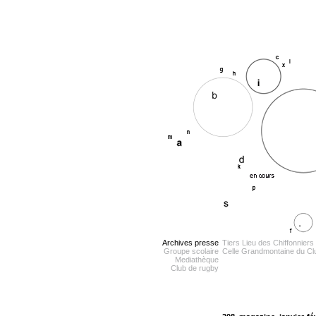
Archives presse
Tiers Lieu des Chiffonniers
Groupe scolaire
Celle Grandmontaine du C
Mediathèque
Club de rugby