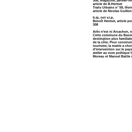
308, magazine, janvier-fé
article de B.Hermet
Traits Urbains n° 59, févr
article de Nicolas Guillon
b.ip, not v.i.p,
Benoît Hermet, article p
308
Arès n’est ni Arcachon, n
Cette commune du Bassi
destination plus familial
de la côte. Pour construi
tourisme, la mairie a choi
d’intervention sur le pays
atelier au nom poétique 
Moreau et Manuel Battle à