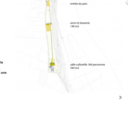
la
s
t une