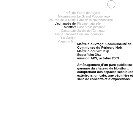
Forêt de
Place de l'église
Maumesson
Le Grand Puyconnieux
Les Pas de la Dune
Parc de la Nouchonnière
L'échappée de
Piscine naturelle
Montfort
Passerelle piétonne
Casta Lab
Jardin de l'Ormeau
Place Thibaud
Bois aux couleurs
Lu Vardjer
Plage du GE
Maître d'ouvrage: Communauté de
Communes du Périgord Noir
Maître d'oeuvre: b.ip
Superficie: 3ha
mission APS, octobre 2009
Aménagement d'un parc public sur 
garenne du château de Montfort,
comprenant des espaces scénique
extérieurs, un café, une pépinière e
salle de concerts et d'expositions.