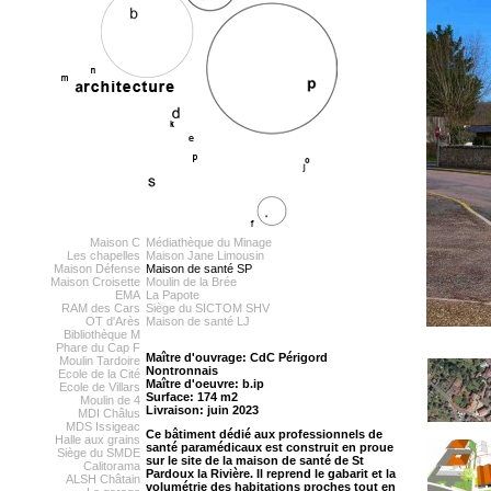
Maison C
Médiathèque du Minage
Les chapelles
Maison Jane Limousin
Maison Défense
Maison de santé SP
Maison Croisette
Moulin de la Brée
EMA
La Papote
RAM des Cars
Siège du SICTOM SHV
OT d'Arès
Maison de santé LJ
Bibliothèque M
Phare du Cap F
Maître d'ouvrage: CdC Périgord
Moulin Tardoire
Nontronnais
Ecole de la Cité
Maître d'oeuvre: b.ip
Ecole de Villars
Surface: 174 m2
Moulin de 4
Livraison: juin 2023
MDI Châlus
MDS Issigeac
Ce bâtiment dédié aux professionnels de
Halle aux grains
santé paramédicaux est construit en proue
Siège du SMDE
sur le site de la maison de santé de St
Calitorama
Pardoux la Rivière. Il reprend le gabarit et la
ALSH Châtain
volumétrie des habitations proches tout en