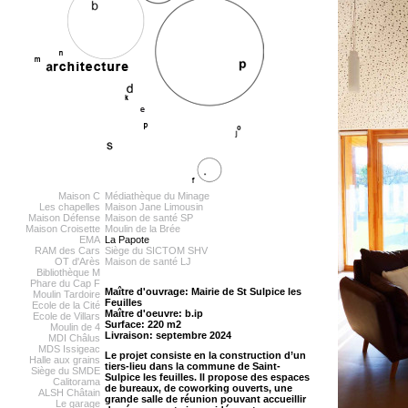
Maison C
Médiathèque du Minage
Les chapelles
Maison Jane Limousin
Maison Défense
Maison de santé SP
Maison Croisette
Moulin de la Brée
EMA
La Papote
RAM des Cars
Siège du SICTOM SHV
OT d'Arès
Maison de santé LJ
Bibliothèque M
Phare du Cap F
Maître d'ouvrage: Mairie de St Sulpice les
Moulin Tardoire
Feuilles
Ecole de la Cité
Maître d'oeuvre: b.ip
Ecole de Villars
Surface: 220 m2
Moulin de 4
Livraison: septembre 2024
MDI Châlus
MDS Issigeac
Le projet consiste en la construction d’un
Halle aux grains
tiers-lieu dans la commune de Saint-
Siège du SMDE
Sulpice les feuilles. Il propose des espaces
Calitorama
de bureaux, de coworking ouverts, une
ALSH Châtain
grande salle de réunion pouvant accueillir
Le garage