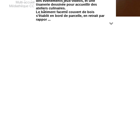
des évenements jeux-vidéos, et une
Multi-accueil
tisanerie dessinée pour accueillir des
Médiathèque CC
ateliers culinaires.
Le bâtiment facetté couvert de bois
s’établit en bord de parcelle, en retrait par
rappor ...